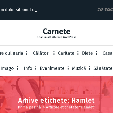
IN SO
m dolor sit amet consectet
Carnete
Doar un alt site web WordPress
re culinaria
Cǎlǎtorii
Caritate
Diete
Casa
Imago
Info
Evenimente
Muzică
Sănătate
Arhive etichete: Hamlet
Prima pagină
>
Articole etichetate "Hamlet"