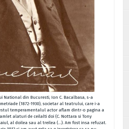
ui National din Bucuresti, Ion C. Bacalbasa, s-a
etriade (1872-1930), societar al teatrului, care i-a
gestul temperamentalul actor aflam dintr-o pagina a
mlet alaturi de ceilalti doi (C. Nottara si Tony
aiul, al doilea sau al treilea (…). Am fost insa refuzat.
ie 1912 si am avut grija sa o inregistrez ca sa nu