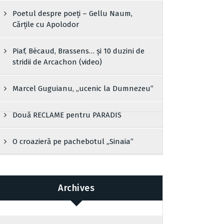
Poetul despre poeți – Gellu Naum,
Cărțile cu Apolodor
Piaf, Bécaud, Brassens… și 10 duzini de
stridii de Arcachon (video)
Marcel Guguianu, „ucenic la Dumnezeu”
Două RECLAME pentru PARADIS
O croazieră pe pachebotul „Sinaia”
Archives