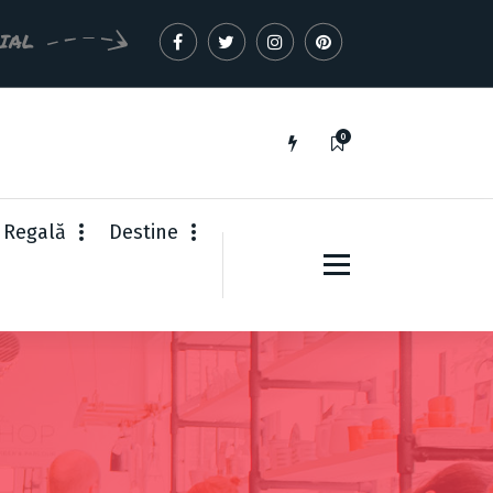
CIAL
0
 Regală
Destine