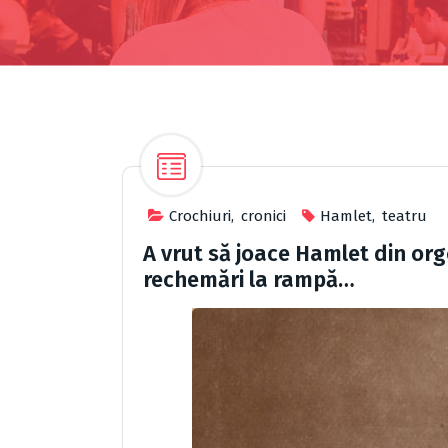
Crochiuri
,
cronici
Hamlet
,
teatru
A vrut să joace Hamlet din orgo
rechemări la rampă…