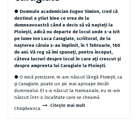
●
Domnule academician Eugen Simion, cred că
destinul a știut bine ce vrea de la
dumneavoastră când a decis să vă nașteți la
Ploiești, adică nu departe de locul unde s-a ivit
pe lume Ion Luca Caragiale, scriitorul, de la
nașterea căruia s-au împlinit, în 1 februarie, 160
de ani. Vă rog să îmi spuneți, pentru început,
câteva lucruri despre locul în care ați crescut și
despre amprenta lui Caragiale la Ploiești.
● O mică precizare, m-am născut lângă Ploiești, ca
și Caragiale, poate un pic mai aproape decât
dumnealui. El s-a născut la Haimanale, eu m-am
născut într-o localitate care se cheamă
Citește mai mult
Chiojdeanca.