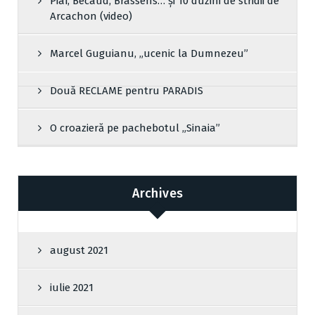
Piaf, Bécaud, Brassens… și 10 duzini de stridii de
Arcachon (video)
Marcel Guguianu, „ucenic la Dumnezeu”
Două RECLAME pentru PARADIS
O croazieră pe pachebotul „Sinaia”
Archives
august 2021
iulie 2021