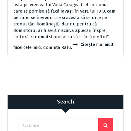
asta pe vremea lui Vodă Caragea (cel cu ciuma
care se pornise să facă ravagii în vara lui 1813, cam
pe când se învrednicise şi acesta să se urce pe
tronul ţării Româneşti); dar nu pentru că
domnitorul ar fi avut niscaiva aplecări înspre
cultură, ci numai şi numai ca să-i “facă moftul”
Citește mai mult
fiicei celei mici, domniţa Ralu.
Search