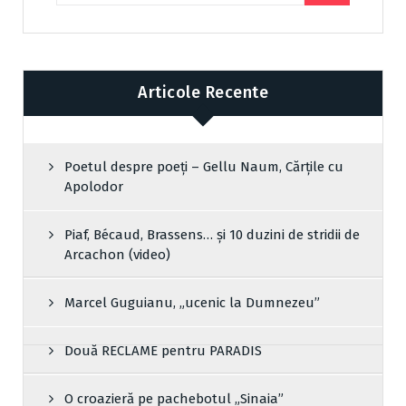
Articole Recente
Poetul despre poeți – Gellu Naum, Cărțile cu
Apolodor
Piaf, Bécaud, Brassens… și 10 duzini de stridii de
Arcachon (video)
Marcel Guguianu, „ucenic la Dumnezeu”
Două RECLAME pentru PARADIS
O croazieră pe pachebotul „Sinaia”