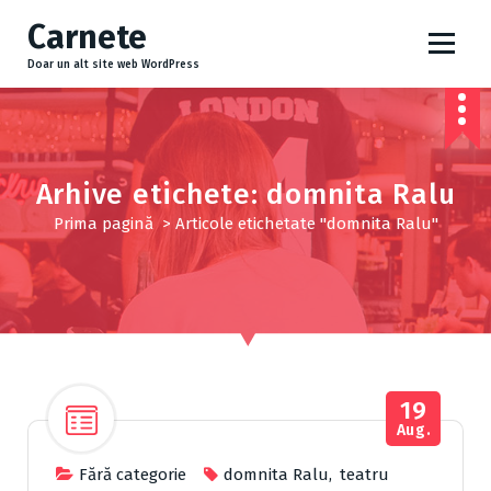
S
Carnete
a
r
Doar un alt site web WordPress
i
l
a
c
o
Arhive etichete: domnita Ralu
n
Prima pagină
>
Articole etichetate "domnita Ralu"
ț
i
n
u
t
19
Aug.
Fără categorie
domnita Ralu
,
teatru