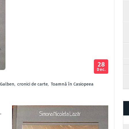
28
Dec.
 Galben
,
cronici de carte
,
Toamnă în Casiopeea
,