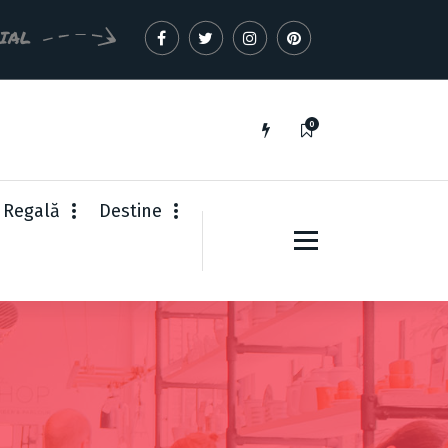
CIAL
0
 Regală
Destine