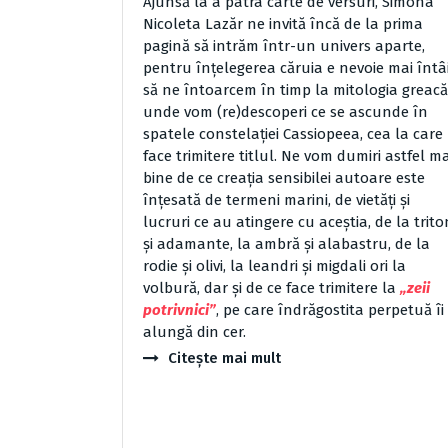
Ajunsă la a patra carte de versuri, Simona
Nicoleta Lazăr ne invită încă de la prima
pagină să intrăm într-un univers aparte,
pentru înţelegerea căruia e nevoie mai întâ
să ne întoarcem în timp la mitologia greacă
unde vom (re)descoperi ce se ascunde în
spatele constelaţiei Cassiopeea, cea la care
face trimitere titlul. Ne vom dumiri astfel ma
bine de ce creaţia sensibilei autoare este
înţesată de termeni marini, de vietăţi şi
lucruri ce au atingere cu aceştia, de la trito
şi adamante, la ambră şi alabastru, de la
rodie şi olivi, la leandri şi migdali ori la
volbură, dar şi de ce face trimitere la
„zeii
potrivnici”
, pe care îndrăgostita perpetuă îi
alungă din cer.
Citește mai mult