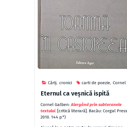
Cărţi
,
cronici
carti de poezie
,
Cornel
Eternul ca veşnică ispită
Cornel Galben:
Alergând prin subteranele
textului
. [critică literară]. Bacău: Corgal Press
2010. 144 p.*)