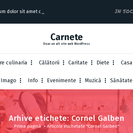
IN SO
um dolor sit amet consecte
Carnete
Doar un alt site web WordPress
re culinaria
Cǎlǎtorii
Caritate
Diete
Casa
Imago
Info
Evenimente
Muzică
Sănătate
Arhive etichete: Cornel Galben
Prima pagină
>
Articole etichetate "Cornel Galben"