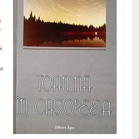
i
,
i
ni