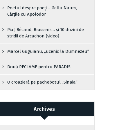
Poetul despre poeți – Gellu Naum,
Cărțile cu Apolodor
Piaf, Bécaud, Brassens… și 10 duzini de
stridii de Arcachon (video)
Marcel Guguianu, „ucenic la Dumnezeu”
Două RECLAME pentru PARADIS
O croazieră pe pachebotul „Sinaia”
Archives