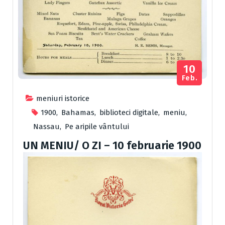
10
Feb.
meniuri istorice
1900
,
Bahamas
,
biblioteci digitale
,
meniu
,
Nassau
,
Pe aripile vântului
UN MENIU/ O ZI – 10 februarie 1900