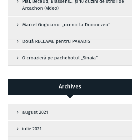
Piaf, Bécaud, Brassens… și 10 duzini de stridii de
Arcachon (video)
Marcel Guguianu, „ucenic la Dumnezeu”
Două RECLAME pentru PARADIS
O croazieră pe pachebotul „Sinaia”
Archives
august 2021
iulie 2021