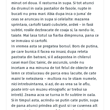
minut ori doua. Il rasturna in supa. Si tot atunci
da drumul in oala pastailor de fasole, rupte in
bucati nu prea mari. Abia dupa inca o juma’ de
ceas se aruncau in supa si celelalte: mazarea
sprintara, cartofii taiati cubulete, ardeii – in fasii
subtiri, rosiile dezbracate de coaja si, la randu-le,
taiate. Mai lasa totul sa fiarba dimpreuna, pana ce
se inmuiau si cartofii.
In vremea asta se pregatea borsul. Bors de putina,
pe care bunica il facea ea insasi, dupa reteta
pastrata din batrani, si il adapostea in chilerul
casei mari (loc tainic, de ascunzis, unde nu
incetam a ma minuna de tot felul de obiecte de
lemn ce straluceau de parca erau lacuite, de cate
maini le netezisera – multora nu le stiam numele,
nici intrebuintarea, si azi, de-as vrea sa le aflu,
poate intr-un muzeu etnografic ar trebui sa
intreb). Zeama acra se turna in fir subtire in oala.
Si in timpul asta, acrindu-se putin cate putin, supa
de pana atunci prindea alt gust si i se cuvenea alt