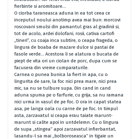
fierbinte si aromitoare…
O ciorba taraneasca aduna in ea tot ceea ce
inceputul noului anotimp avea mai bun: morcovi
roscovani smulsi din pamantul gras al gradinii si,
tot de acolo, ardei dolofani, rosii, cativa cartofi
„tineri”, cu coaja inca subtire, o ceapa frageda, o
lingura de boaba de mazare dulce si pastai de
fasole verde… Acestora li se alatura o bucata de
piept de vita ori un ciolan de porc, dupa cum se
facusera din vreme cumparaturile.
Carnea o punea bunica la fiert in apa, cu o
lingurita de sare, la foc nici prea mare, nici prea
mic, sa nu se tulbure supa. Din cand in cand
aduna spuma pe o farfurie, cu grija, sa nu ramana
nici urma in vasul de pe foc. O ora in capat statea
asa, pe langa oala cu carne de pe foc. In timpul
asta, zarzavatul si ceapa erau taiate marunt-
marunt si calite apoi in untdelemn. Cu o lingura
de supa „stingea” apoi zarzavatul infierbantat,
lasandu-l sa mai „bolboroseasca” in tigaie un