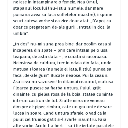
ne iese in intampinare o femeie. Nea Omul,
stapanul locului (nu-i stiu numele, dar mare
pomana avea sa faca sufletelor noastre), ii spune
scurt cateva vorbe si ea zice doar atat: „D’apoi, ca
doar ce pregateam de-ale gurii… Intrati in dos, la
umbra”.
„In dos” nu-mi suna prea bine, dar ocolim casa si
incaperea din spate – prin care intram pe o usa
teapana, de asta data – , e curata si racoroasa.
Neinvinsa de caldura, trec in odaia din fata, unde
matusa Floarea (numele ei, iata, il stiu) punea sa
faca „de-ale gurii”. Bucate neaose. Pui la ceaun.
Asa ceva nu vazusem! In ditamai ceaunul, matusa
Floarea pusese sa fiarba untura. Puiul, grijit
dinainte, cu pielea rosa de la boia, statea cuminte
intr-un castron de lut. Si alte mirozne veneau
dinspre el: piper, cimbru, cate un gra unte de sare
lucea in soare. Cand untura sfaraie, o vad ca ia
puiul cel frumos gatit si-l zvarle inauntru. Fara
alte vorbe. Acolo l-a fiert – sa-i fie iertate pacatele