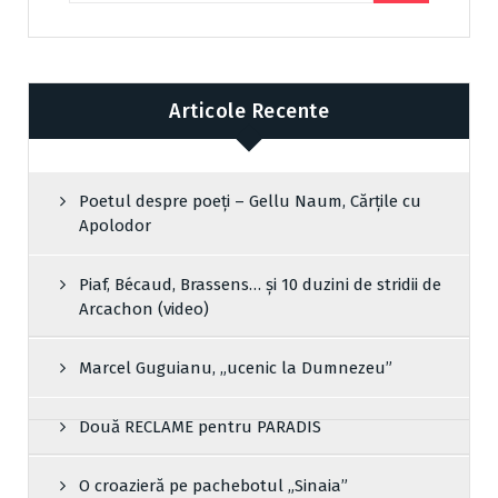
Articole Recente
Poetul despre poeți – Gellu Naum, Cărțile cu
Apolodor
Piaf, Bécaud, Brassens… și 10 duzini de stridii de
Arcachon (video)
Marcel Guguianu, „ucenic la Dumnezeu”
Două RECLAME pentru PARADIS
O croazieră pe pachebotul „Sinaia”