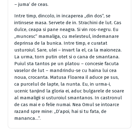
– juma’ de ceas.
Intre timp, dincolo, in incaperea „din dos”, se
intinsese masa. Servete de in. Strachini de lut. Cas
dulce, ceapa si pane neagra. Si vin ros-negru. Eu
„muncesc” mamaliga, cu melesteul, indemanare
deprinsa de la bunica. Intre timp, e curatat
usturoiul. Sare, ulei – invart la el, ca la maioneza.
La urma, torn putin otet si o cana de smantana.
Puiul sta tantos pe un platou – concesie facuta
vaselor de lut – mandrindu-se cu haina lui cea
noua, crocanta. Matusa Floarea il aduce pe sus,
ca purcelul de lapte, la nunta. Eu, in urma-i,
ucenic tanjind la gloria ei, aduc bulgarele de soare
al mamaligii si usturoiul smantanos. In castronul
de cas mai e o felie numai. Nea Omul se intoarce
razand spre mine: „D’apoi, hai si tu fata, de
mananca…”.