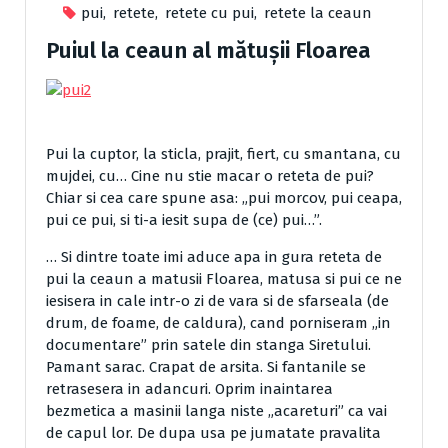
pui
,
retete
,
retete cu pui
,
retete la ceaun
Puiul la ceaun al mătușii Floarea
Pui la cuptor, la sticla, prajit, fiert, cu smantana, cu
mujdei, cu… Cine nu stie macar o reteta de pui?
Chiar si cea care spune asa: „pui morcov, pui ceapa,
pui ce pui, si ti-a iesit supa de (ce) pui…”.
… Si dintre toate imi aduce apa in gura reteta de
pui la ceaun a matusii Floarea, matusa si pui ce ne
iesisera in cale intr-o zi de vara si de sfarseala (de
drum, de foame, de caldura), cand porniseram „in
documentare” prin satele din stanga Siretului.
Pamant sarac. Crapat de arsita. Si fantanile se
retrasesera in adancuri. Oprim inaintarea
bezmetica a masinii langa niste „acareturi” ca vai
de capul lor. De dupa usa pe jumatate pravalita