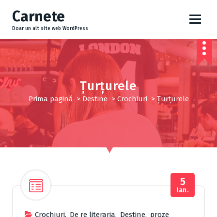
S
Carnete
a
r
Doar un alt site web WordPress
i
l
a
c
o
Ţurţurele
n
Prima pagină
>
Destine
>
Crochiuri
>
Ţurţurele
ț
i
n
u
t
5
Ian.
Crochiuri
,
De re literaria
,
Destine
,
proze