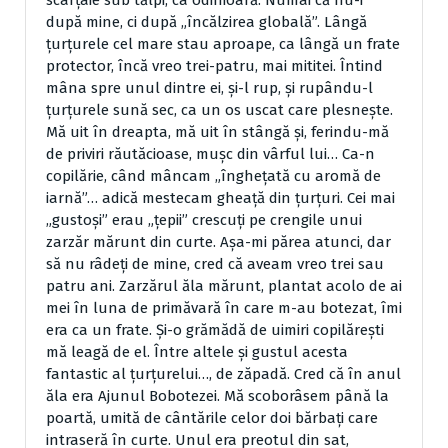
scâr­ţâie sub tălpi, ca odinioară. Numai că nu-i
după mine, ci după „încălzirea globală”. Lângă
ţurţurele cel mare stau aproape, ca lângă un frate
protector, încă vreo trei-patru, mai mititei. Întind
mâna spre unul dintre ei, şi-l rup, şi rupându-l
ţurţu­rele sună sec, ca un os uscat care plesneşte.
Mă uit în dreapta, mă uit în stângă şi, ferindu-mă
de priviri rău­tăcioase, muşc din vârful lui… Ca-n
copilărie, când mâncam „îngheţată cu aromă de
iarnă”… adică mestecam gheaţă din ţurţuri. Cei mai
„gus­toşi” erau „ţepii” crescuţi pe crengile unui
zarzăr mărunt din curte.
Aşa-mi părea atunci, dar
să nu râdeţi de mi­ne, cred că aveam vreo trei sau
patru ani. Zarzărul ăla mărunt, plantat acolo de ai
mei în luna de pri­măvară în care m-au botezat, îmi
era ca un frate. Şi-o grămădă de uimiri copilăreşti
mă leagă de el. În­tre altele şi gustul acesta
fantastic al ţurţurelui…, de zăpadă. Cred că în anul
ăla era Ajunul Bobo­tezei. Mă scoborâsem până la
poartă, umită de cântările celor doi bărbaţi care
intraseră în curte. Unul era preotul din sat,