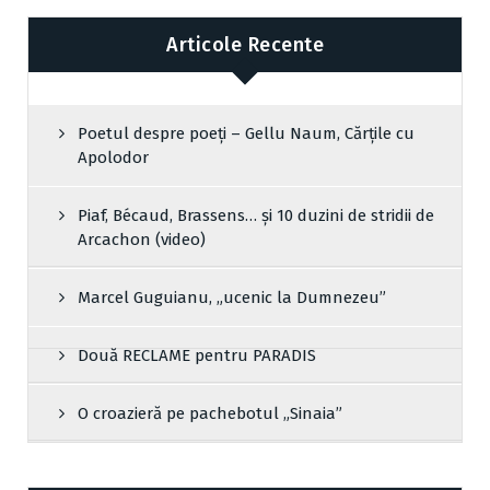
Articole Recente
Poetul despre poeți – Gellu Naum, Cărțile cu
Apolodor
Piaf, Bécaud, Brassens… și 10 duzini de stridii de
Arcachon (video)
Marcel Guguianu, „ucenic la Dumnezeu”
Două RECLAME pentru PARADIS
O croazieră pe pachebotul „Sinaia”