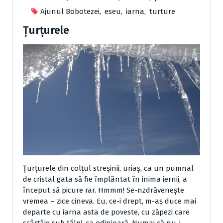
Ajunul Bobotezei
,
eseu
,
iarna
,
turture
Ţurţurele
Ţurţurele din colţul streşinii, uriaş, ca un pumnal
de cristal gata să fie împlântat în inima iernii, a
început să picure rar. Hmmm! Se-nzdrăveneşte
vremea – zice cineva. Eu, ce-i drept, m-aş duce mai
de­parte cu iarna asta de poveste, cu zăpezi care