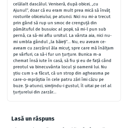
celălalt dascălul. Veniseră, după obicei, „cu
Ajunul”, doar că eu eram mult prea mică să învăţ
rosturile obiceiului, pe atunci. Nici nu mi-a trecut
prin gând să rup un smoc de crenguţă din
pămătuful de busuioc al popii, să mi-l pun sub
pernă, ca să-mi aflu ursitul. La vârsta aia, nici nu-
mi umbla gândul „la băieţi”… Nu, eu aveam ce-
aveam cu zarzărul ăla micuţ, spre care mă înălţam
pe vârfuri, ca să-i fur un ţurţure. Bunica m-a
chemat însă iute în casă, să fiu şi eu de faţă când
preotul va binecuvânta lo­cul şi oamenii lui. Nu
ştiu cum s-a făcut, că un strop din agheasma pe
care-o-mprăştia în cele patru zări îmi căzu pe
buze. Şi-atunci, simţindu-i gustul, îl uitai pe cel al
ţurţurelui din zarzăr…
Lasă un răspuns