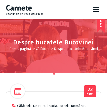
S
Carnete
a
r
Doar un alt site web WordPress
i
l
a
c
o
Despre bucatele Bucovinei
n
Prima pagină
>
Cǎlǎtorii
>
Despre bucatele Bucovinei
ț
i
n
u
t
23
Nov.
Cǎlǎtorii
,
De re culinaria
,
istorii
,
România