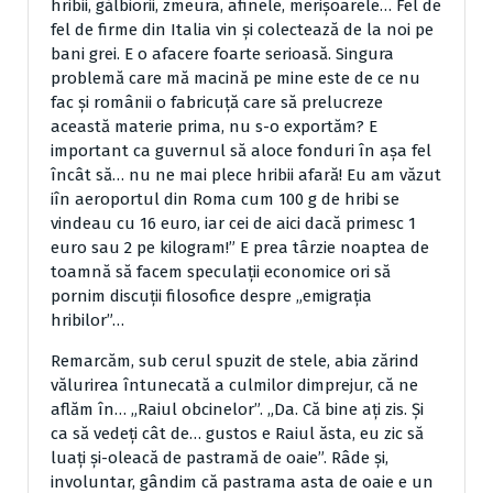
hribii, gălbiorii, zmeura, afinele, merişoarele… Fel de
fel de firme din Italia vin şi colectează de la noi pe
bani grei. E o afacere foarte serioasă. Singura
problemă care mă macină pe mine este de ce nu
fac şi românii o fabricuţă care să prelucreze
această materie prima, nu s-o exportăm? E
important ca guvernul să aloce fonduri în aşa fel
încât să… nu ne mai plece hribii afară! Eu am văzut
iîn aeroportul din Roma cum 100 g de hribi se
vindeau cu 16 euro, iar cei de aici dacă primesc 1
euro sau 2 pe kilogram!” E prea târzie noaptea de
toamnă să facem speculaţii economice ori să
pornim discuţii filosofice despre „emigraţia
hribilor”…
Remarcăm, sub cerul spuzit de stele, abia zărind
vălurirea întunecată a culmilor dimprejur, că ne
aflăm în… „Raiul obcinelor”. „Da. Că bine aţi zis. Şi
ca să vedeţi cât de… gustos e Raiul ăsta, eu zic să
luaţi şi-oleacă de pastramă de oaie”. Râde şi,
involuntar, gândim că pastrama asta de oaie e un