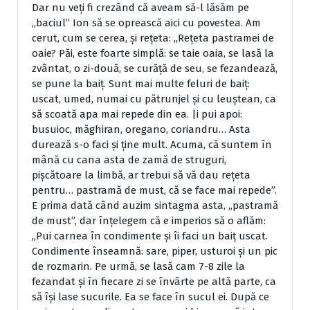
Dar nu veţi fi crezând că aveam să-l lăsăm pe
„baciul” Ion să se oprească aici cu povestea. Am
cerut, cum se cerea, şi reţeta: „Reţeta pastramei de
oaie? Păi, este foarte simplă: se taie oaia, se lasă la
zvântat, o zi-două, se curăţă de seu, se fezandează,
se pune la baiţ. Sunt mai multe feluri de baiţ:
uscat, umed, numai cu pătrunjel şi cu leuştean, ca
să scoată apa mai repede din ea. |i pui apoi:
busuioc, măghiran, oregano, coriandru… Asta
durează s-o faci şi ţine mult. Acuma, că suntem în
mână cu cana asta de zamă de struguri,
pişcătoare la limbă, ar trebui să vă dau reţeta
pentru… pastramă de must, că se face mai repede”.
E prima dată când auzim sintagma asta, „pastramă
de must”, dar înţelegem că e imperios să o aflăm:
„Pui carnea în condimente şi îi faci un baiţ uscat.
Condimente înseamnă: sare, piper, usturoi şi un pic
de rozmarin. Pe urmă, se lasă cam 7-8 zile la
fezandat şi în fiecare zi se învârte pe altă parte, ca
să îşi lase sucurile. Ea se face în sucul ei. După ce