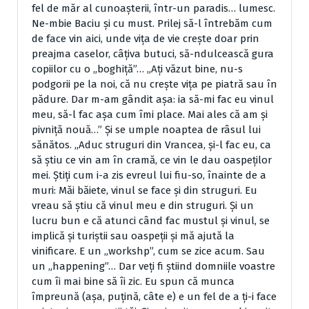
fel de măr al cunoaşterii, într-un paradis… lumesc.
Ne-mbie Baciu şi cu must. Prilej să-l întrebăm cum
de face vin aici, unde viţa de vie creşte doar prin
preajma caselor, câţiva butuci, să-ndulcească gura
copiilor cu o „boghiţă”… „Aţi văzut bine, nu-s
podgorii pe la noi, că nu creşte viţa pe piatră sau în
pădure. Dar m-am gândit aşa: ia să-mi fac eu vinul
meu, să-l fac aşa cum îmi place. Mai ales că am şi
pivniţă nouă…” Şi se umple noaptea de râsul lui
sănătos. „Aduc struguri din Vrancea, şi-l fac eu, ca
să ştiu ce vin am în cramă, ce vin le dau oaspeţilor
mei. Ştiţi cum i-a zis evreul lui fiu-so, înainte de a
muri: Măi băiete, vinul se face şi din struguri. Eu
vreau să ştiu că vinul meu e din struguri. Şi un
lucru bun e că atunci când fac mustul şi vinul, se
implică şi turiştii sau oaspeţii şi mă ajută la
vinificare. E un „workshp”, cum se zice acum. Sau
un „happening”… Dar veţi fi ştiind domniile voastre
cum îi mai bine să îi zic. Eu spun că munca
împreună (aşa, puţină, câte e) e un fel de a ţi-i face