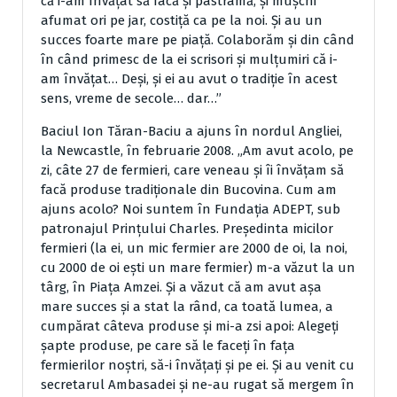
că i-am învăţat să facă şi pastramă, şi muşchi
afumat ori pe jar, costiţă ca pe la noi. Şi au un
succes foarte mare pe piaţă. Colaborăm şi din când
în când primesc de la ei scrisori şi mulţumiri că i-
am învăţat… Deşi, şi ei au avut o tradiţie în acest
sens, vreme de secole… dar…”
Baciul Ion Tăran-Baciu a ajuns în nordul Angliei,
la Newcastle, în februarie 2008. „Am avut acolo, pe
zi, câte 27 de fermieri, care veneau şi îi învăţam să
facă produse tradiţionale din Bucovina. Cum am
ajuns acolo? Noi suntem în Fundaţia ADEPT, sub
patronajul Prinţului Charles. Preşedinta micilor
fermieri (la ei, un mic fermier are 2000 de oi, la noi,
cu 2000 de oi eşti un mare fermier) m-a văzut la un
târg, în Piaţa Amzei. Şi a văzut că am avut aşa
mare succes şi a stat la rând, ca toată lumea, a
cumpărat câteva produse şi mi-a zsi apoi: Alegeţi
şapte produse, pe care să le faceţi în faţa
fermierilor noştri, să-i învăţaţi şi pe ei. Şi au venit cu
secretarul Ambasadei şi ne-au rugat să mergem în