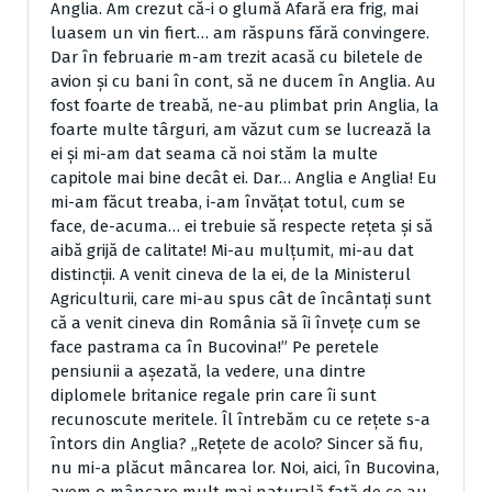
Anglia. Am crezut că-i o glumă Afară era frig, mai
luasem un vin fiert… am răspuns fără convingere.
Dar în februarie m-am trezit acasă cu biletele de
avion şi cu bani în cont, să ne ducem în Anglia. Au
fost foarte de treabă, ne-au plimbat prin Anglia, la
foarte multe târguri, am văzut cum se lucrează la
ei şi mi-am dat seama că noi stăm la multe
capitole mai bine decât ei. Dar… Anglia e Anglia! Eu
mi-am făcut treaba, i-am învăţat totul, cum se
face, de-acuma… ei trebuie să respecte reţeta şi să
aibă grijă de calitate! Mi-au mulţumit, mi-au dat
distincţii. A venit cineva de la ei, de la Ministerul
Agriculturii, care mi-au spus cât de încântaţi sunt
că a venit cineva din România să îi înveţe cum se
face pastrama ca în Bucovina!” Pe peretele
pensiunii a aşezată, la vedere, una dintre
diplomele britanice regale prin care îi sunt
recunoscute meritele. Îl întrebăm cu ce reţete s-a
întors din Anglia? „Reţete de acolo? Sincer să fiu,
nu mi-a plăcut mâncarea lor. Noi, aici, în Bucovina,