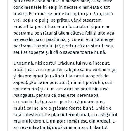
pui aceste condimente, o masezi bine, ca să intre
condimentele în ea şi în fiecare dimineaţă o tot
învârţi. Pe urmă, se pune la copt în jar. Sau, dacă
vrei, poţi s-o pui şi pe grătar. Când stoarcem
mustul la presă, facem un foc alături şi punem
pastrama pe grătar şi tăiem câteva felii şi uite-aşa
ne veselim şi cu pastramă, şi cu vin. Acuma merge
pastrama coaptă în jar, pentru că are şi mult seu,
seul se topeşte şi îi dă o savoare foarte bună.
E toamnă, nici postul Crăciunului nu a început,
încă. |nsă… nu ne putem abţine să nu vorbim niţel
şi despre Ignat (cu gândul la satul acoperit de
zăpezi). „Pomana porcului (hramul porcului, cum
spunem noi) şi eu m-am axat pe porcii din rasă
Mangaliţa, pentru că, deşi este nerentabil,
economic, la tranşare, pentru că nu are prea
multă carne, are o grăsime foarte bună. Grăsime
fără colesterol. Pe plan internaţional, el câştigă tot
mai mult teren. E un porc românesc, din Ardeal. L-
au revendicat alţii, după cum am auzit, dar tot