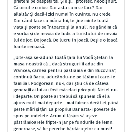
prieteni pe oaspeţii tăi. Şi e şi… pitoresc, neobişnuit.
Că omul e curios: Dar asta cum se face? Dar
ailaltă? Şi dacă-i zici numai în cuvinte, nu crede.
Dar când face cu mâna lui, te ţine minte toată
viaţa şi poate se întoarce şi la anul”. Ne gândim că
e vorba şi de nevoia de ludic a turistului, de nevoia
lui de joc. De joacă. De lucru în joacă. Deşi e o joacă
foarte serioasă.
„Uite-aşa se-adună toată ţara lui Vodă Ştefan la
masa noastră că… dacă strugurii îi aduc din
Vrancea, carnea pentru pastramă e din Bucovina”,
continuă Baciu, aducându-ne pe tărâmul care-i e
familiar. Podgorean, nu-i, dar ştiu că de câteva
generaţii ai lui au fost măcelari pricepuţi. Nici el nu-
i departe. Ori poate ar trebui să spunem că el a
ajuns mult mai departe… mai faimos decât ei, până
peste mări şi ţări. La propriu! Dar asta-i poveste de
spus pe îndelete. Acum îl lăsăm să aşeze
păstrămioarele fripte-n jar pe fundurile de lemn,
generoase, să fie pereche bărdăcuţelor cu must!