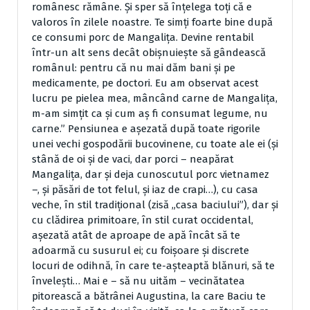
românesc rămâne. Şi sper să înţelega toţi că e
valoros în zilele noastre. Te simţi foarte bine după
ce consumi porc de Mangaliţa. Devine rentabil
într-un alt sens decât obişnuieşte să gândească
românul: pentru că nu mai dăm bani şi pe
medicamente, pe doctori. Eu am observat acest
lucru pe pielea mea, mâncând carne de Mangaliţa,
m-am simţit ca şi cum aş fi consumat legume, nu
carne.” Pensiunea e aşezată după toate rigorile
unei vechi gospodării bucovinene, cu toate ale ei (şi
stână de oi şi de vaci, dar porci – neapărat
Mangaliţa, dar şi deja cunoscutul porc vietnamez
–, şi păsări de tot felul, şi iaz de crapi…), cu casa
veche, în stil tradiţional (zisă „casa baciului”), dar şi
cu clădirea primitoare, în stil curat occidental,
aşezată atât de aproape de apă încât să te
adoarmă cu susurul ei; cu foişoare şi discrete
locuri de odihnă, în care te-aşteaptă blănuri, să te
înveleşti… Mai e – să nu uităm – vecinătatea
pitorească a bătrânei Augustina, la care Baciu te