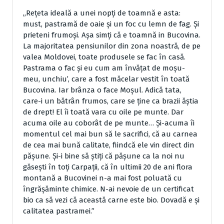
„Reţeta ideală a unei nopţi de toamnă e asta:
must, pastramă de oaie şi un foc cu lemn de fag. Şi
prieteni frumoşi. Aşa simţi că e toamnă in Bucovina.
La majoritatea pensiunilor din zona noastră, de pe
valea Moldovei, toate produsele se fac în casă.
Pastrama o fac şi eu cum am învăţat de moşu-
meu, unchiu’, care a fost măcelar vestit în toată
Bucovina. Iar brânza o face Moşul. Adică tata,
care-i un bătrân frumos, care se ţine ca brazii ăştia
de drept! El îi toată vara cu oile pe munte. Dar
acuma oile au coborât de pe munte… Şi-acuma îi
momentul cel mai bun să le sacrifici, că au carnea
de cea mai bună calitate, fiindcă ele vin direct din
păşune. Şi-i bine să ştiţi că păşune ca la noi nu
găseşti în toţi Carpaţii, că în ultimii 20 de ani flora
montană a Bucovinei n-a mai fost poluată cu
îngrăşăminte chimice. N-ai nevoie de un certificat
bio ca să vezi că această carne este bio. Dovadă e şi
calitatea pastramei.”