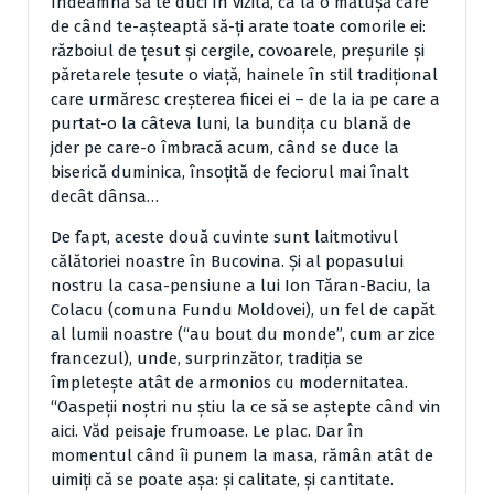
îndeamnă să te duci în vizită, ca la o mătuşă care
de când te-aşteaptă să-ţi arate toate comorile ei:
războiul de ţesut şi cergile, covoarele, preşurile şi
păretarele ţesute o viaţă, hainele în stil tradiţional
care urmăresc creşterea fiicei ei – de la ia pe care a
purtat-o la câteva luni, la bundiţa cu blană de
jder pe care-o îmbracă acum, când se duce la
biserică duminica, însoţită de feciorul mai înalt
decât dânsa…
De fapt, aceste două cuvinte sunt laitmotivul
călătoriei noastre în Bucovina. Şi al popasului
nostru la casa-pensiune a lui Ion Tăran-Baciu, la
Colacu (comuna Fundu Moldovei), un fel de capăt
al lumii noastre (“au bout du monde”, cum ar zice
francezul), unde, surprinzător, tradiţia se
împleteşte atât de armonios cu modernitatea.
“Oaspeţii noştri nu ştiu la ce să se aştepte când vin
aici. Văd peisaje frumoase. Le plac. Dar în
momentul când îi punem la masa, rămân atât de
uimiţi că se poate aşa: şi calitate, şi cantitate.