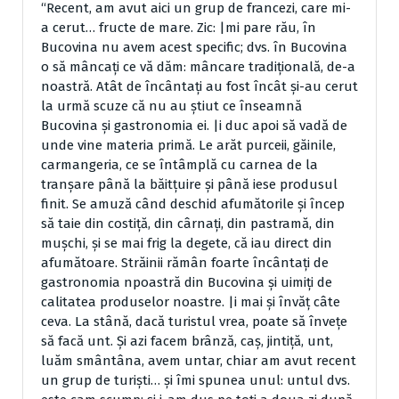
“Recent, am avut aici un grup de francezi, care mi-
a cerut… fructe de mare. Zic: |mi pare rău, în
Bucovina nu avem acest specific; dvs. în Bucovina
o să mâncaţi ce vă dăm: mâncare tradiţională, de-a
noastră. Atât de încântaţi au fost încât şi-au cerut
la urmă scuze că nu au ştiut ce înseamnă
Bucovina şi gastronomia ei. |i duc apoi să vadă de
unde vine materia primă. Le arăt purceii, găinile,
carmangeria, ce se întâmplă cu carnea de la
tranşare până la băitţuire şi până iese produsul
finit. Se amuză când deschid afumătorile şi încep
să taie din costiţă, din cârnaţi, din pastramă, din
muşchi, şi se mai frig la degete, că iau direct din
afumătoare. Străinii rămân foarte încântaţi de
gastronomia npoastră din Bucovina şi uimiţi de
calitatea produselor noastre. |i mai şi învăţ câte
ceva. La stână, dacă turistul vrea, poate să înveţe
să facă unt. Şi azi facem brânză, caş, jintiţă, unt,
luăm smântâna, avem untar, chiar am avut recent
un grup de turişti… şi îmi spunea unul: untul dvs.