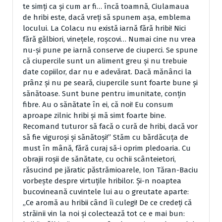
te simţi ca şi cum ar fi… încă toamnă, Ciulamaua
de hribi este, dacă vreţi să spunem aşa, emblema
locului. La Colacu nu există iarnă fără hribi! Nici
fără gălbiori, vineţele, roşcovi… Numai cine nu vrea
nu-şi pune pe iarnă conserve de ciuperci. Se spune
că ciupercile sunt un aliment greu şi nu trebuie
date copiilor, dar nu e adevărat. Dacă mănânci la
prânz şi nu pe seară, ciupercile sunt foarte bune şi
sănătoase. Sunt bune pentru imunitate, conţin
fibre. Au o sănătate în ei, că noi! Eu consum
aproape zilnic hribi şi mă simt foarte bine.
Recomand tuturor să facă o cură de hribi, dacă vor
să fie viguroşi şi sănătoşi!” Stăm cu bărdăcuţa de
must în mână, fără curaj să-i oprim pledoaria. Cu
obrajii roşii de sănătate, cu ochii scânteietori,
răsucind pe jăratic păstrămioarele, Ion Tăran-Baciu
vorbeşte despre virtuţile hribilor. Şi-n noaptea
bucovineană cuvintele lui au o greutate aparte:
„Ce aromă au hribii când îi culegi! De ce credeţi că
străinii vin la noi şi colectează tot ce e mai bun: