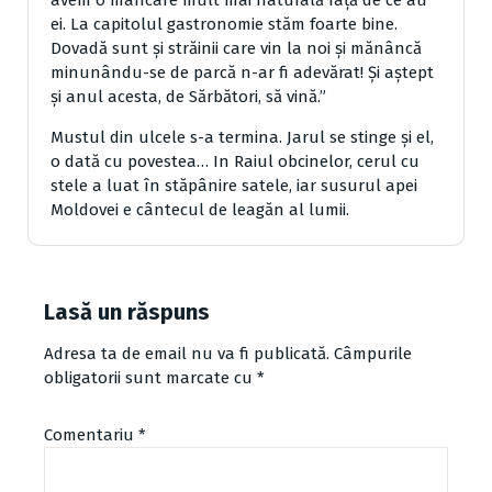
avem o mâncare mult mai naturală faţă de ce au
ei. La capitolul gastronomie stăm foarte bine.
Dovadă sunt şi străinii care vin la noi şi mănâncă
minunându-se de parcă n-ar fi adevărat! Şi aştept
şi anul acesta, de Sărbători, să vină.”
Mustul din ulcele s-a termina. Jarul se stinge şi el,
o dată cu povestea… In Raiul obcinelor, cerul cu
stele a luat în stăpânire satele, iar susurul apei
Moldovei e cântecul de leagăn al lumii.
Lasă un răspuns
Adresa ta de email nu va fi publicată.
Câmpurile
obligatorii sunt marcate cu
*
Comentariu
*