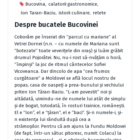
Bucovina
,
calatorii gastronomice
,
Ion Taran-Baciu
,
istorii culinare
,
retete
Despre bucatele Bucovinei
Coborâm pe înserat din “parcul cu mariane” al
Vetrei Dornei (n.n. – cu numele de Mariana sunt
“botezate” toate veveriţele din oraş) şi luăm grăbit
drumul Pojorâtei. Nu, nu-i rost să-nvăţăm o horă,
“împinşi” la joc de ritmul cântecelor Sofiei
Vicoveanca. Dar dincolo de apa “cea frumos
curgătoare” a Moldovei se află locul nostru de
popas, casa de oaspeţi a prea-bunului şi vechiului
priten Ion Tăran-Baciu. “L-am povestit” noi şi
altădată, uimindu-ne de numele lui atât de simplu
şi de bogat, totodată, în rosturi trainice, româneşti.
El e “Ion”, el e “ţăran”, el e “baci”. Şi-n numele-i, şi-
n existenţa lui rânduită după cea a
strămoşilor.
Pentru că am ajuns la Fundu Moldovei
(de fapt, într-un sătuc pitoresc, numit: Colacu) la