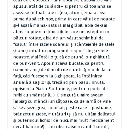
ceas de crepuscul – şi-n obcinele bucovinele vine
apusul atât de curând! – şi pentru că toamna se
aşezase în toate ale ei (era, atunci, ziua aceea,
prima după echinox, prima în care vălul de noapte
şi-l aşază mama-natură mai grăbit, abia de-am
atins cu privirea dumitriţele care ne aşteptau în
pâlcuri rotate, abia de-am văzut schimbul de
“salut” între razele soarelui şi scânteierile de stele,
şi-am şi intrat în programul “impus” de gazdele
noastre. Mai întâi, o ţuică de prună, o-nghiţitură,
de bun-venit. Apoi, niscaiva bucate, ca pentru
oameni veniţi de dincolo de munte (greu de făcut
faţă, căci fusesem la Sighişoara, la întâlnirea
anuală a saşilor şi, trecând prin pasul Tihuţa,
oprisem la Piatra Fântânele, pentru o porţie de
hribi cu smântână…). O singură uimire aveam:
îmbiaţi cu mâncăruri săţioase, ca de iarnă ce vine
să se aşeze grea, cu omăt, peste case – pastrame,
brânzeturi grase, murături (şi să nu uităm delicatul
şi puternicul lichior de nuci, mai mult medicament
decât băutură!) – nu observasem când “baciul”,