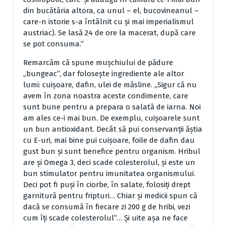
din bucătăria altora, ca unul – el, bucovineanul –
care-n istorie s-a întâlnit cu şi mai imperialismul
austriac). Se lasă 24 de ore la macerat, după care
se pot consuma.”
Remarcăm că spune muşchiului de pădure
„bungeac”, dar foloseşte ingrediente ale altor
lumi: cuişoare, dafin, ulei de măsline. „Sigur că nu
avem în zona noastra aceste condimente, care
sunt bune pentru a prepara o salată de iarna. Noi
am ales ce-i mai bun. De exemplu, cuişoarele sunt
un bun antioxidant. Decât să pui conservanţii ăştia
cu E-uri, mai bine pui cuişoare, foile de dafin dau
gust bun şi sunt benefice pentru organism. Hribul
are şi Omega 3, deci scade colesterolul, şi este un
bun stimulator pentru imunitatea organismului.
Deci pot fi puşi în ciorbe, în salate, folosiţi drept
garnitură pentru fripturi… Chiar şi medicii spun că
dacă se consumă în fiecare zi 200 g de hribi, vezi
cum îţi scade colesterolul”… Şi uite aşa ne face