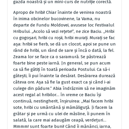
gazda noastră şi un mini-curs de nutriţie corectă.
Apropo de hribi! Chiar înainte de venirea noastră
în inima obcinelor bucovinene, la Vama, nu
departe de Fundu Moldovei, avusese loc Festivalul
Hribului. „Acolo să vezi reţete!”, ne zice Baciu. „Hribi
cu gogoşari, hribi cu roşii, hribi muraţi. Muraţi se fac
aşa: hribii se fierb, se dă un clocot, apoi se pune un
rând de hribi, un rând de sare şi încă o dată, la fel.
Zeama lor se face ca o saramură. Se păstrează
foarte bine peste iarnă. |n general, se pun acum
ca să fie gătiţi în toată perioada Postului. Ca să-i
găteşti, îi pui înainte la desărat. Desărarea durează
câteva ore. Aşa să fie la gust exact ca şi când i-ai
culege din pădure.” Abia îndrăznim să ne imaginăm
acest regal al hribilor… în vreme ce Baciu îşi
continuă, nestingherit, înşiruirea: „Mai facem hribi
sote, hribi cu smântână şi mămăliguţă. |i facem la
grătar şi pe urmă cu ulei de măsline, îi punem în
salată, la care mai adaugăm ceapă, verdeţuri…
Mmmm! sunt foarte buni! Când îi mănânci, iarna,