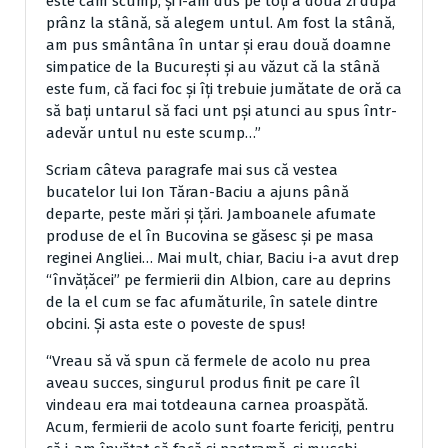
este cam scump; şi i-am dus pe toţi a doua zi după
prânz la stână, să alegem untul. Am fost la stână,
am pus smântâna în untar şi erau două doamne
simpatice de la Bucureşti şi au văzut că la stână
este fum, că faci foc şi îţi trebuie jumătate de oră ca
să baţi untarul să faci unt pşi atunci au spus într-
adevăr untul nu este scump…”
Scriam câteva paragrafe mai sus că vestea
bucatelor lui Ion Tăran-Baciu a ajuns până
departe, peste mări şi ţări. Jamboanele afumate
produse de el în Bucovina se găsesc şi pe masa
reginei Angliei… Mai mult, chiar, Baciu i-a avut drep
“învăţăcei” pe fermierii din Albion, care au deprins
de la el cum se fac afumăturile, în satele dintre
obcini. Şi asta este o poveste de spus!
“Vreau să vă spun că fermele de acolo nu prea
aveau succes, singurul produs finit pe care îl
vindeau era mai totdeauna carnea proaspătă.
Acum, fermierii de acolo sunt foarte fericiţi, pentru