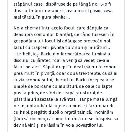
stăpânul casei, dispăruse de pe lângă noi. S-o fi
dus cu treburi, ne-am zis; aveam să-l găsim, ceva
mai târziu, în gura pivniţei…
Ne-a chemat într-acolo focul, care dănţuia ca
deasupra comorilor. D’anţărţ, de când fusesem în
gospodăria lui, locul îşi adăugase provocări noi.
Iazul cu crăpceni, pivniţa cu vinuri şi murături…
“He-hei!”, ieşi Baciu din fermecătoarea lumină a
discului cu jăratec, “da’ ia veniţi să vedeţi ce-am
făcut pe-aici!”. Săpat drept în deal (să nu te cobori
prea mult în pivniţă, doar două trei-trepte, ca să ai
iluzia scoborâşului), beciul lui Baciu începea a se
umple de borcane cu murături, de oale cu lapte
pus la prins, de sfori de ceapă şi usturoi, de
păstrămuri aşezate la zvântat… Iar pe masa lungă
ne-aşteptau bărdăcuţele cu must şi farfurioarele
cu hribi, pregătiţi după o reţetă tainică. |nchinăm
(fără să ciocnim, căci mustul încă nu se ‘năsprise să
devină vin) şi ne lăsăm în voia poveştilor lui.