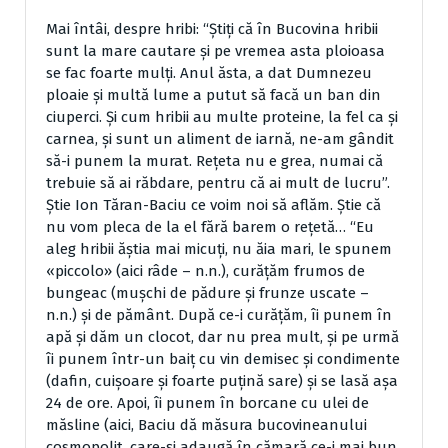
Mai întâi, despre hribi: “Ştiţi că în Bucovina hribii
sunt la mare cautare şi pe vremea asta ploioasa
se fac foarte mulţi. Anul ăsta, a dat Dumnezeu
ploaie şi multă lume a putut să facă un ban din
ciuperci. Şi cum hribii au multe proteine, la fel ca şi
carnea, şi sunt un aliment de iarnă, ne-am gândit
să-i punem la murat. Reţeta nu e grea, numai că
trebuie să ai răbdare, pentru că ai mult de lucru”.
Ştie Ion Tăran-Baciu ce voim noi să aflăm. Ştie că
nu vom pleca de la el fără barem o reţetă… “Eu
aleg hribii ăştia mai micuţi, nu ăia mari, le spunem
«piccolo» (aici râde – n.n.), curăţăm frumos de
bungeac (muşchi de pădure şi frunze uscate –
n.n.) şi de pământ. După ce-i curăţăm, îi punem în
apă şi dăm un clocot, dar nu prea mult, şi pe urmă
îi punem într-un baiţ cu vin demisec şi condimente
(dafin, cuişoare şi foarte puţină sare) şi se lasă aşa
24 de ore. Apoi, îi punem în borcane cu ulei de
măsline (aici, Baciu dă măsura bucovineanului
cosmopolit, care-şi adaugă în cămară ce-i mai bun