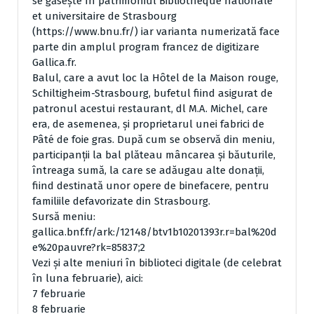
se găsește în patrimoniul Bibliothèque nationale
et universitaire de Strasbourg
(
https://www.bnu.fr/
) iar varianta numerizată face
parte din amplul program francez de digitizare
Gallica.fr.
Balul, care a avut loc la Hôtel de la Maison rouge,
Schiltigheim-Strasbourg, bufetul fiind asigurat de
patronul acestui restaurant, dl M.A. Michel, care
era, de asemenea, și proprietarul unei fabrici de
Pâté de foie gras. După cum se observă din meniu,
participanții la bal plăteau mâncarea și băuturile,
întreaga sumă, la care se adăugau alte donații,
fiind destinată unor opere de binefacere, pentru
familiile defavorizate din Strasbourg.
Sursă meniu:
gallica.bnf.fr/ark:/12148/btv1b10201393r.r=bal%20d
e%20pauvre?rk=85837;2
Vezi și alte meniuri în biblioteci digitale (de celebrat
în luna februarie), aici:
7 februarie
8 februarie