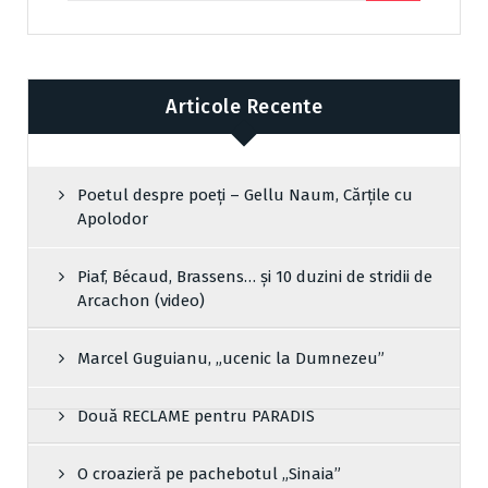
Articole Recente
Poetul despre poeți – Gellu Naum, Cărțile cu
Apolodor
Piaf, Bécaud, Brassens… și 10 duzini de stridii de
Arcachon (video)
Marcel Guguianu, „ucenic la Dumnezeu”
Două RECLAME pentru PARADIS
O croazieră pe pachebotul „Sinaia”