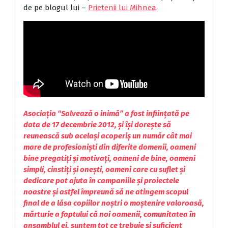
de pe blogul lui –
Prietenii lui Mihnea
.
Asociația “Salvează o inimă” a fost inființată pe
data de 17 decembrie 2012, și își dorește să
reunească sub același acoperiș un număr cât mai
mare de profesioniști din diferite domenii, oameni
bine pregatiți și motivați, oameni de bine, oameni
simpli, cinstiți și onești, oameni care cu suflet și
dedicare pot ajuta în campaniile și proiectele
noastre și astfel împreună să ne atingem scopul
final de a lăsa copiilor noștri o moștenire valoroasă,
mărturie a faptului că noi oamenii, comunitatea în
ansamblul ei, suntem tot ce trebuie și suficient