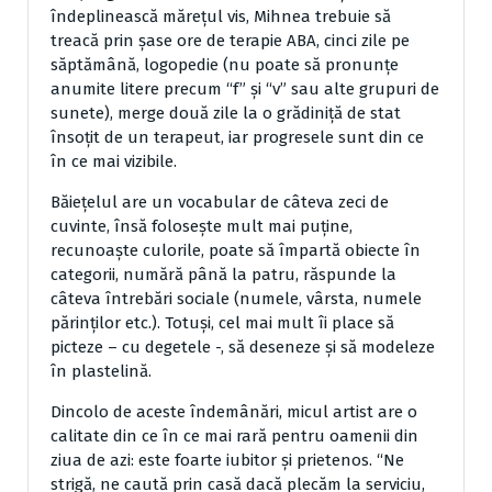
îndeplinească mărețul vis, Mihnea trebuie să
treacă prin șase ore de terapie ABA, cinci zile pe
săptămână, logopedie (nu poate să pronunțe
anumite litere precum “f” și “v” sau alte grupuri de
sunete), merge două zile la o grădiniță de stat
însoțit de un terapeut, iar progresele sunt din ce
în ce mai vizibile.
Băiețelul are un vocabular de câteva zeci de
cuvinte, însă folosește mult mai puține,
recunoaște culorile, poate să împartă obiecte în
categorii, numără până la patru, răspunde la
câteva întrebări sociale (numele, vârsta, numele
părinților etc.). Totuși, cel mai mult îi place să
picteze – cu degetele -, să deseneze și să modeleze
în plastelină.
Dincolo de aceste îndemânări, micul artist are o
calitate din ce în ce mai rară pentru oamenii din
ziua de azi: este foarte iubitor și prietenos. “Ne
strigă, ne caută prin casă dacă plecăm la serviciu,