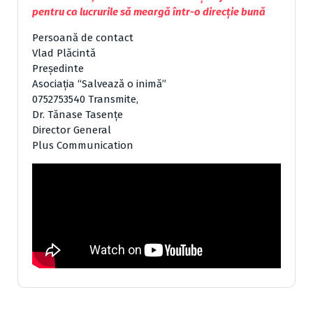
pentru ca lucrurile să meargă într-o direcție bună
Persoană de contact
Vlad Plăcintă
Președinte
Asociația “Salvează o inimă”
0752753540 Transmite,
Dr. Tănase Tasenţe
Director General
Plus Communication