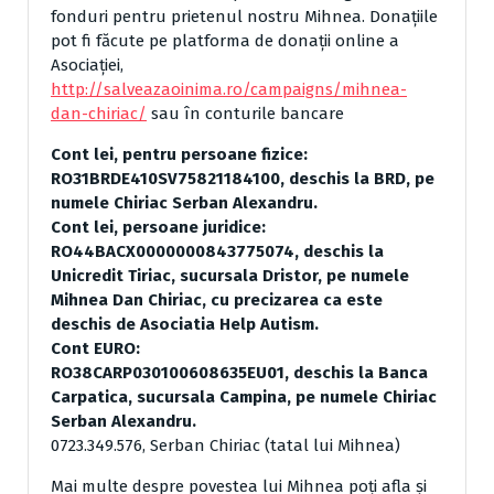
fonduri pentru prietenul nostru Mihnea. Donațiile
pot fi făcute pe platforma de donații online a
Asociației,
http://salveazaoinima.ro/campaigns/mihnea-
dan-chiriac/
sau în conturile bancare
Cont lei, pentru persoane fizice:
RO31BRDE410SV75821184100, deschis la BRD, pe
numele Chiriac Serban Alexandru.
Cont lei, persoane juridice:
RO44BACX0000000843775074, deschis la
Unicredit Tiriac, sucursala Dristor, pe numele
Mihnea Dan Chiriac, cu precizarea ca este
deschis de Asociatia Help Autism.
Cont EURO:
RO38CARP030100608635EU01, deschis la Banca
Carpatica, sucursala Campina, pe numele Chiriac
Serban Alexandru.
0723.349.576, Serban Chiriac (tatal lui Mihnea)
Mai multe despre povestea lui Mihnea poți afla și