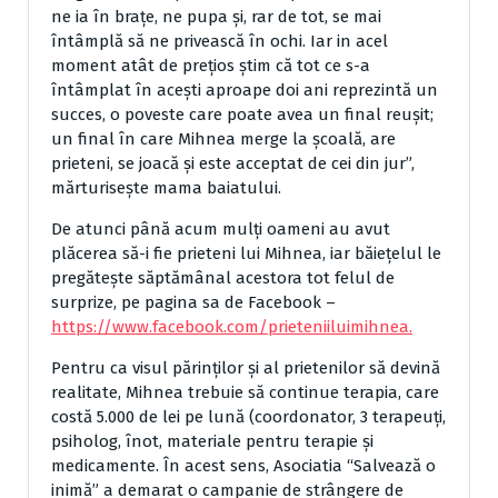
ne ia în brațe, ne pupa și, rar de tot, se mai
întâmplă să ne privească în ochi. Iar in acel
moment atât de prețios știm că tot ce s-a
întâmplat în acești aproape doi ani reprezintă un
succes, o poveste care poate avea un final reușit;
un final în care Mihnea merge la școală, are
prieteni, se joacă și este acceptat de cei din jur”,
mărturisește mama baiatului.
De atunci până acum mulți oameni au avut
plăcerea să-i fie prieteni lui Mihnea, iar băiețelul le
pregătește săptămânal acestora tot felul de
surprize, pe pagina sa de Facebook –
https://www.facebook.com/prieteniiluimihnea.
Pentru ca visul părinților și al prietenilor să devină
realitate, Mihnea trebuie să continue terapia, care
costă 5.000 de lei pe lună (coordonator, 3 terapeuți,
psiholog, înot, materiale pentru terapie și
medicamente. În acest sens, Asociatia “Salvează o
inimă” a demarat o campanie de strângere de