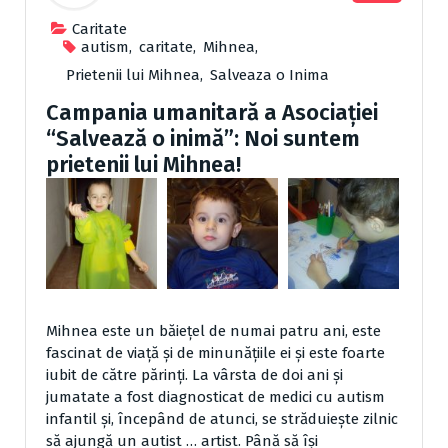
Caritate
autism
,
caritate
,
Mihnea
,
Prietenii lui Mihnea
,
Salveaza o Inima
Campania umanitară a Asociației
“Salvează o inimă”: Noi suntem
prietenii lui Mihnea!
Mihnea este un băiețel de numai patru ani, este
fascinat de viață și de minunățiile ei și este foarte
iubit de către părinți. La vârsta de doi ani și
jumatate a fost diagnosticat de medici cu autism
infantil și, începând de atunci, se străduiește zilnic
să ajungă un autist … artist. Până să își