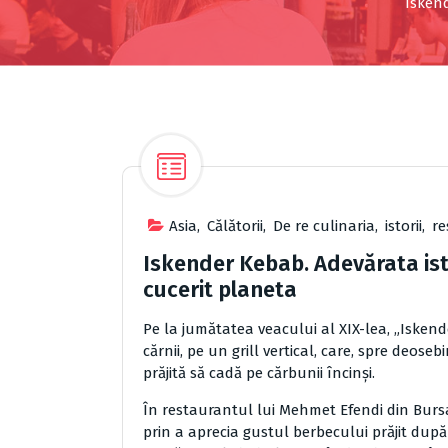
Iskend
Asia
,
Cǎlǎtorii
,
De re culinaria
,
istorii
,
re
Iskender Kebab. Adevărata ist
cucerit planeta
Pe la jumătatea veacului al XIX-lea, „Iskend
cărnii, pe un grill vertical, care, spre deose
prăjită să cadă pe cărbunii încinşi.
În restaurantul lui Mehmet Efendi din Bursa
prin a aprecia gustul berbecului prăjit după 