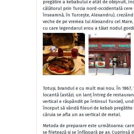
pregătire a kebabului e atât de obişnuit, în
călătorul prin Turcia nord-occidentală cere
înseamnă, în Turceşte, Alexandru), crezând a
veche de pe vremea lui Alexandru cel Mare, ia
cu care legendarul erou a tăiat nodul gord
Totuşi, brandul e cu mult mai nou. În 1867, Y
locantă
(astăzi, un lanţ întreg de restaura
vertical e răspândit pe întinsul Turciei), un
început să vândă fileuri de kebab pregătit
căruia se afla un ax vertical de metal.
Metoda de preparare este următoarea: carnea
se filetează şi se înfăşoară pe ax. Cuprinsă 