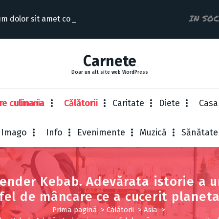
IN SO
m dolor sit amet consectet
Carnete
Doar un alt site web WordPress
re culinaria
Cǎlǎtorii
Caritate
Diete
Casa
Imago
Info
Evenimente
Muzică
Sănătate
kender Kebab. Adevărata istorie a u
fel de mâncare ce a cucerit planet
Prima pagină
>
Cǎlǎtorii
>
Asia
>