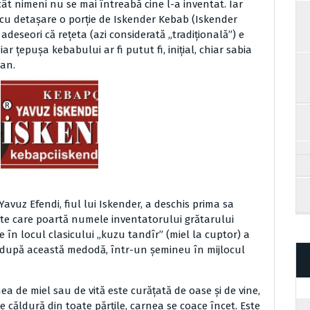
cât nimeni nu se mai întreabă cine l-a inventat. Iar
 cu detaşare o porţie de Iskender Kebab (Iskender
deseori că reţeta (azi considerată „tradiţională”) e
r ţepuşa kebabului ar fi putut fi, iniţial, chiar sabia
ian.
avuz Efendi, fiul lui Iskender, a deschis prima sa
nte care poartă numele inventatorului grătarului
de în locul clasicului „kuzu tandîr” (miel la cuptor) a
e după această medodă, într-un şemineu în mijlocul
 de miel sau de vită este curăţată de oase şi de vine,
de căldură din toate părţile, carnea se coace încet. Este