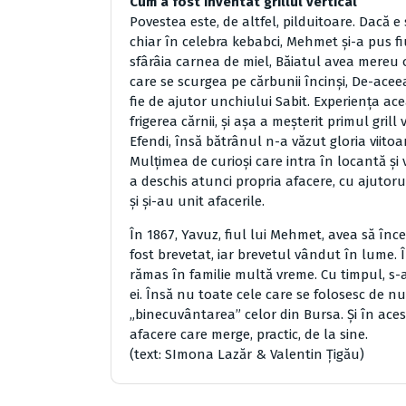
Cum a fost inventat grillul vertical
Povestea este, de altfel, pilduitoare. Dacă e
chiar în celebra kebabci, Mehmet și-a pus f
sfârâia carnea de miel, Băiatul avea mereu o
care se scurgea pe cărbunii încinși, De-aceea,
fie de ajutor unchiului Sabit. Experiența ace
frigerea cărnii, și așa a meșterit primul gril
Efendi, însă bătrânul n-a văzut gloria viitoar
Mulțimea de curioși care intra în locantă și
a deschis atunci propria afacere, cu ajutorul
și și-au unit afacerile.
În 1867, Yavuz, fiul lui Mehmet, avea să înce
fost brevetat, iar brevetul vândut în lume. 
rămas în familie multă vreme. Cu timpul, s-
ei. Însă nu toate cele care se folosesc de n
„binecuvântarea” celor din Bursa. Și în aces
afacere care merge, practic, de la sine.
(text: SImona Lazăr & Valentin Țigău)