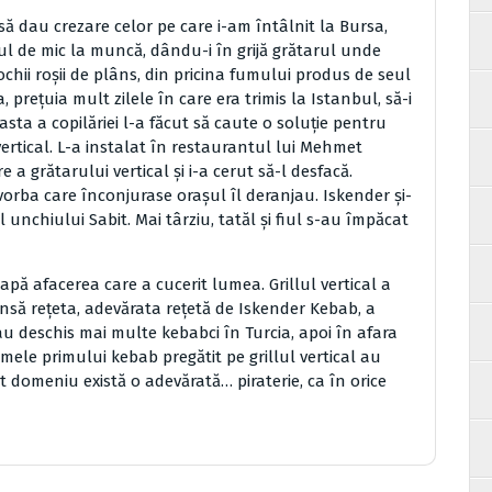
 să dau crezare celor pe care i-am întâlnit la Bursa,
iul de mic la muncă, dându-i în grijă grătarul unde
chii roșii de plâns, din pricina fumului produs de seul
 prețuia mult zilele în care era trimis la Istanbul, să-i
asta a copilăriei l-a făcut să caute o soluție pentru
l vertical. L-a instalat în restaurantul lui Mehmet
e a grătarului vertical și i-a cerut să-l desfacă.
 vorba care înconjurase orașul îl deranjau. Iskender și-
 unchiului Sabit. Mai târziu, tatăl și fiul s-au împăcat
apă afacerea care a cucerit lumea. Grillul vertical a
Însă rețeta, adevărata rețetă de Iskender Kebab, a
au deschis mai multe kebabci în Turcia, apoi în afara
umele primului kebab pregătit pe grillul vertical au
t domeniu există o adevărată… piraterie, ca în orice