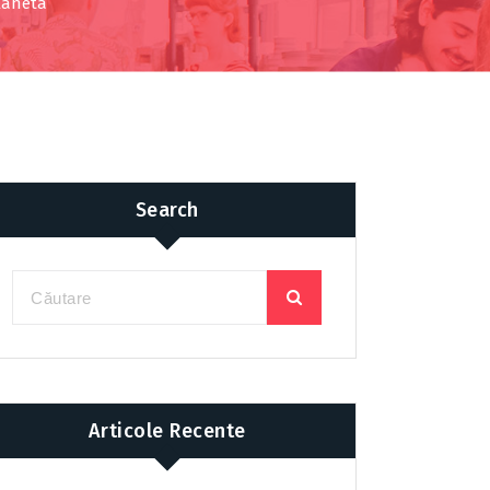
planeta
Search
Articole Recente