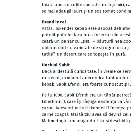
tăiată apoi cu cuţite speciale, în fâşii mici, 
se mai adaugă iaurt şi un sos tomat condim
Brand local
Astăzi, Iskender kebab este asociat definitiv
potolit poftele dacă nu a încercat din acest v
ceară un pahar cu „şira” – băutură nealcooli
obţinut dintr-o varietate de struguri uscaţi 
tatlisi”, un desert care se topeşte în gură.
Unchiul Sabit
Dacă ai destulă curiozitate, în vreme ce serv
în trecut, urmărind anecdotica tablourilor 
kebab, Sabit Efendi, era foarte cunoscut şi i
Pe la 1800, Sabit Efendi era un tânăr petrecă
Libertinul”), care îşi câştiga existenţa ca 
carne. Adeseori, micul Iskender îl însoţea 
carne coaptă. Mai târziu avea să devină cel
Mehmetoglu, încurajându-l să-şi deschidă pr