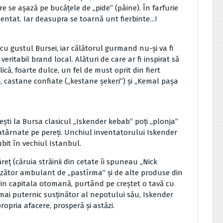
care se aşază pe bucăţele de „pide” (pâine). În farfurie
entat. Iar deasupra se toarnă unt fierbinte…!
 cu gustul Bursei, iar călătorul gurmand nu-şi va fi
eritabil brand local. Alături de care ar fi inspirat să
că, foarte dulce, un fel de must oprit din fiert
-, castane confiate („kestane şekeri”) şi „Kemal paşa
eşti la Bursa clasicul „Iskender kebab” poţi „plonja”
atârnate pe pereţi. Unchiul inventatorului Iskender
ubit în vechiul Istanbul.
reţ (căruia străinii din cetate îi spuneau „Nick
vânzător ambulant de „pastîrma” şi de alte produse din
prin capitala otomană, purtând pe creştet o tavă cu
 mai puternic susţinător al nepotului său, Iskender
opria afacere, prosperă şi astăzi.