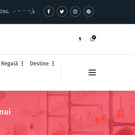
CIAL
0
 Regală
Destine
nui
a