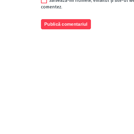
Salvează-mi numele, emailul și site-ul w
comentez.