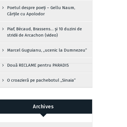
Poetul despre poeți – Gellu Naum,
Cărțile cu Apolodor
Piaf, Bécaud, Brassens… și 10 duzini de
stridii de Arcachon (video)
Marcel Guguianu, „ucenic la Dumnezeu”
Două RECLAME pentru PARADIS
O croazieră pe pachebotul „Sinaia”
Archives