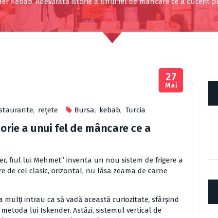
er Kebab. Adevărata istorie a unui fel de mâncare ce a cucerit 
27
Mai
staurante
,
reţete
Bursa
,
kebab
,
Turcia
orie a unui fel de mâncare ce a
er, fiul lui Mehmet” inventa un nou sistem de frigere a
bire de cel clasic, orizontal, nu lăsa zeama de carne
 mulţi intrau ca să vadă această curiozitate, sfârşind
metoda lui Iskender. Astăzi, sistemul vertical de